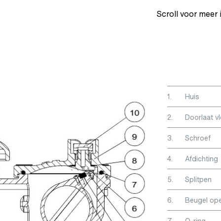
Scroll voor meer 
1.
Huis
2.
Doorlaat vl
3.
Schroef
4.
Afdichting
5.
Splitpen
6.
Beugel op
7.
O-ring