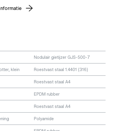
informatie
Nodulair gietijzer GJS-500-7
otter, klein
Roestvast staal 1.4401 (316)
Roestvast staal A4
EPDM rubber
Roestvast staal A4
ening
Polyamide
EPDM rubber