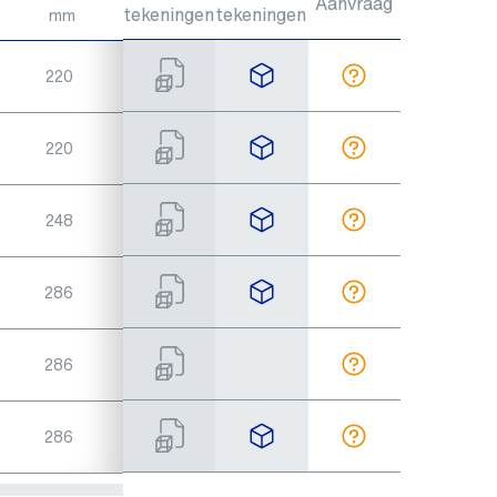
Aanvraag
tekeningen
tekeningen
mm
gewicht/kg
220
16
220
17
248
23
286
36
286
40
286
40