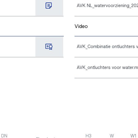
AVK NL_watervoorziening_20
Video
AVK_Combinatie ontluchters v
AVK_ontluchters voor water.
s DN
H3
W
W1