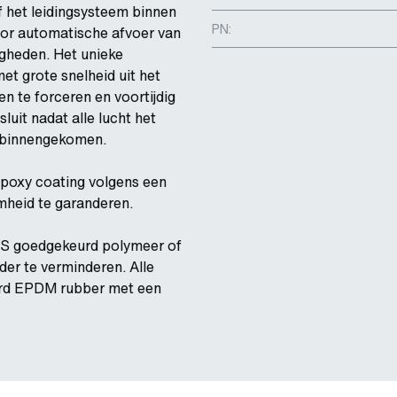
f het leidingsysteem binnen
PN:
voor automatische afvoer van
gheden. Het unieke
et grote snelheid uit het
n te forceren en voortijdig
sluit nadat alle lucht het
s binnengekomen.
epoxy coating volgens een
heid te garanderen.
RAS goedgekeurd polymeer of
der te verminderen. Alle
urd EPDM rubber met een