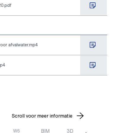
20.pdf
oor afvalwater.mp4
mp4
Scroll voor meer informatie
BIM
3D
W6
Theoretisch