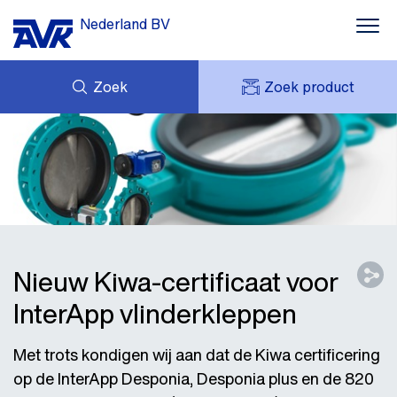
Nederland BV
Zoek
Zoek product
Drinkwater
MIJN OFFERTES
Afvalwater
NIEUWS
MIJN AVK
DOWNLOADS
AVK HOLDING (GROUP)
Brandbestrijding
CASE STORIES
VACATURES
AVK NEDERLAND
Gas
CONTACT
Industrie
Nieuw Kiwa-certificaat voor
InterApp vlinderkleppen
Met trots kondigen wij aan dat de Kiwa certificering
op de InterApp Desponia, Desponia plus en de 820