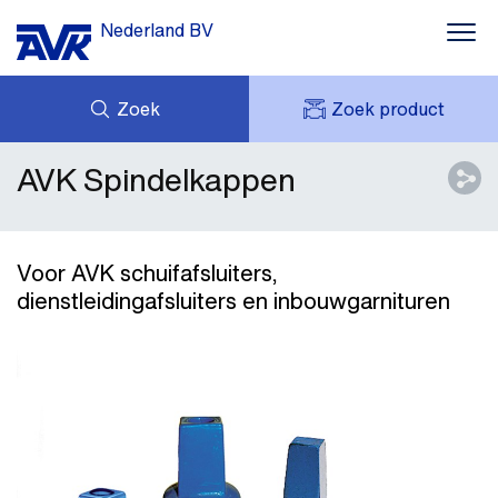
Nederland BV
Zoek
Zoek product
AVK Spindelkappen
MIJN OFFERTES
NIEUWS
MIJN AVK
DOWNLOADS
AVK HOLDING (GROUP)
CASE STORIES
VACATURES
Voor AVK schuifafsluiters,
AVK NEDERLAND
dienstleidingafsluiters en inbouwgarnituren
CONTACT