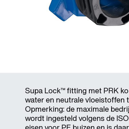
Supa Lock™ fitting met PRK ko
water en neutrale vloeistoffen 
Opmerking: de maximale bedri
wordt ingesteld volgens de IS
eisen voor PE buizen en is daa