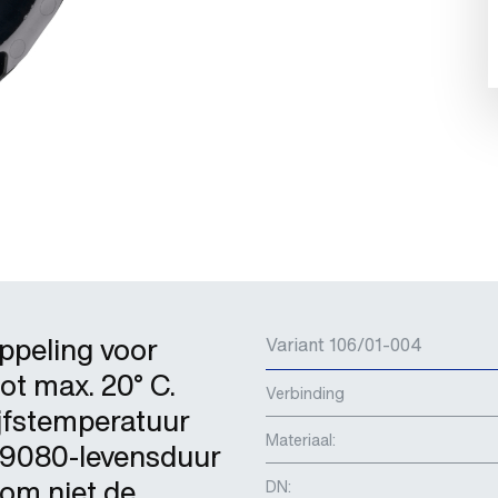
ppeling voor
Variant 106/01-004
tot max. 20° C.
Verbinding
jfstemperatuur
Materiaal:
O9080-levensduur
rom niet de
DN: