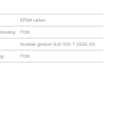
EPDM rubber
erbinding
POM
Nodulair gietijzer GJS-500-7 (GGG-50)
ng
POM