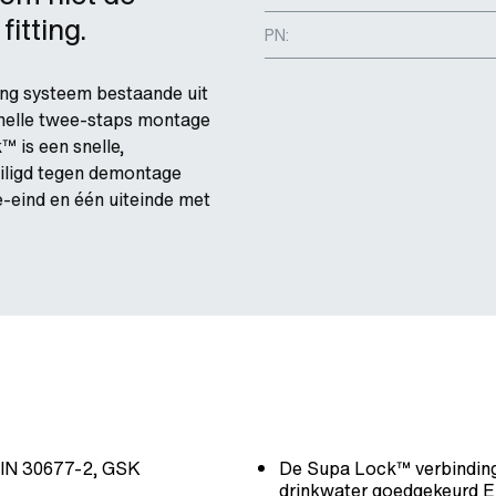
itting.
PN:
ng systeem bestaande uit
 snelle twee-staps montage
 is een snelle,
eiligd tegen demontage
e-eind en één uiteinde met
 DIN 30677-2, GSK
De Supa Lock™ verbinding
drinkwater goedgekeurd 