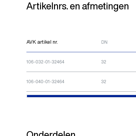
Artikelnrs. en afmetingen
AVK artikel nr.
DN
106-032-01-32464
32
106-040-01-32464
32
Onderdelen