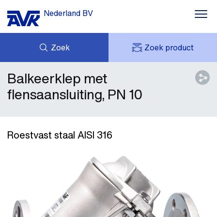
Nederland BV
Zoek
Zoek product
Balkeerklep met
MIJN OFFERTES
NIEUWS
MIJN AVK
DOWNLOADS
flensaansluiting, PN 10
AVK HOLDING (GROUP)
CASE STORIES
VACATURES
AVK NEDERLAND
CONTACT
Roestvast staal AISI 316