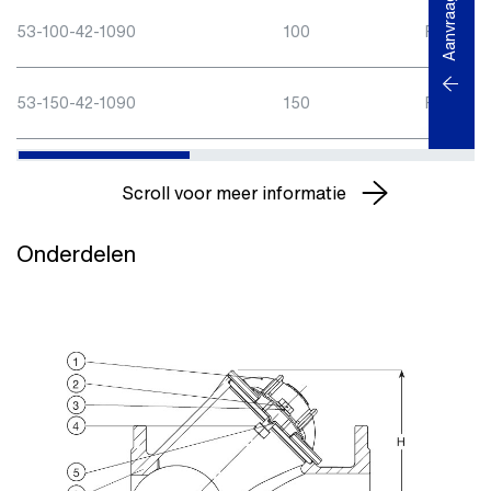
Aanvraag
53-100-42-1090
100
PN10
53-150-42-1090
150
PN10
Scroll voor meer informatie
Onderdelen