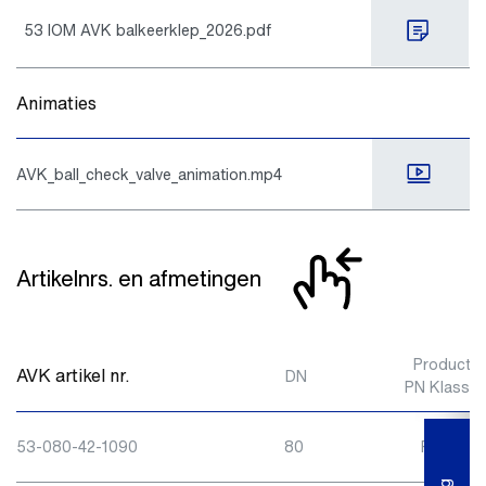
53 IOM AVK balkeerklep_2026.pdf
Animaties
AVK_ball_check_valve_animation.mp4
Artikelnrs. en afmetingen
Product
AVK artikel nr.
A
DN
PN Klasse
53-080-42-1090
80
PN10