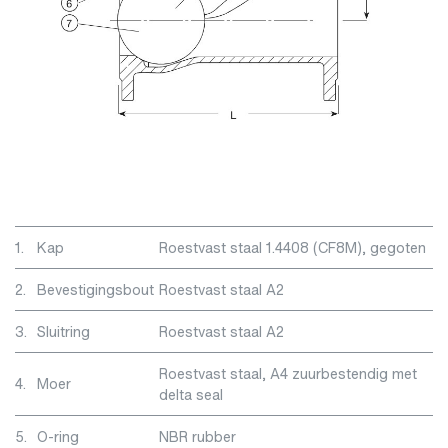
1.
Kap
Roestvast staal 1.4408 (CF8M), gegoten
2.
Bevestigingsbout
Roestvast staal A2
3.
Sluitring
Roestvast staal A2
Roestvast staal, A4 zuurbestendig met
4.
Moer
delta seal
5.
O-ring
NBR rubber