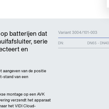
 op batterijen dat
Variant 3004/101-003
ifafsluiter, serie
DN:
DN65 - DN4
ecteert en
et aangeven van de positie
ht-stand van een
eekse montage op een AVK
tivering verzendt het apparaat
 naar het VIDI Cloud-