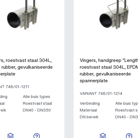
rs, roestvast staal 304L,
Vingers, handgreep "Length
rubber, gevulkaniseerde
roestvast staal 304L, EPD
erplate
rubber, gevulkaniseerde
spannerplate
NT 748/01-1211
VARIANT 748/01-1214
ding
Alle buis types
aal
Roestvast staal
Verbinding
Alle buis ty
eik
DN40 - DN350
Materiaal
Roestvast s
DN bereik
DN40 - DN