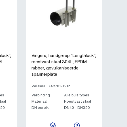
lock",
Vingers, handgreep "Lengthlock",
M
roestvast staal 304L, EPDM
rubber, gevulkaniseerde
spannerplate
VARIANT 748/01-1215
pes
Verbinding
Alle buis types
taal
Materiaal
Roestvast staal
350
DN bereik
DN40 - DN350