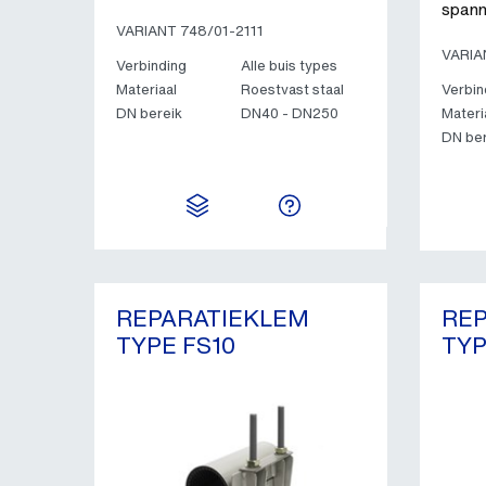
spann
VARIANT 748/01-2111
VARIA
Verbinding
Alle buis types
Materiaal
Roestvast staal
Verbin
DN bereik
DN40 - DN250
Materi
DN ber
REPARATIEKLEM
RE
TYPE FS10
TYP