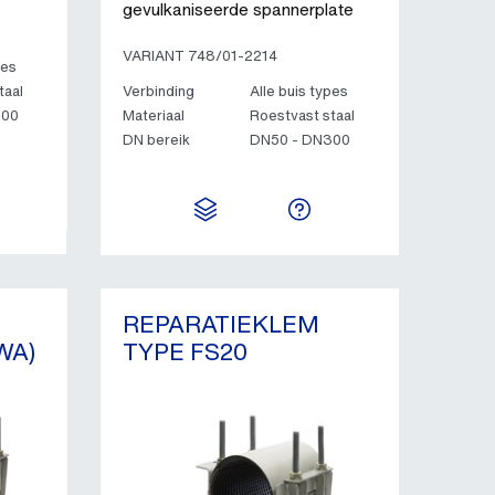
gevulkaniseerde spannerplate
VARIANT 748/01-2214
pes
taal
Verbinding
Alle buis types
300
Materiaal
Roestvast staal
DN bereik
DN50 - DN300
REPARATIEKLEM
WA)
TYPE FS20