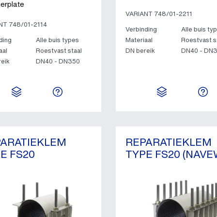
erplate
VARIANT 748/01-2211
NT 748/01-2114
Verbinding
Alle buis ty
ding
Alle buis types
Materiaal
Roestvast s
aal
Roestvast staal
DN bereik
DN40 - DN
eik
DN40 - DN350
PARATIEKLEM
REPARATIEKLEM
E FS20
TYPE FS20 (NAVE