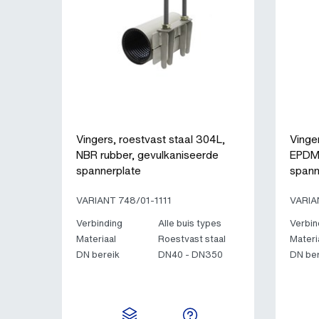
Vingers, roestvast staal 304L,
Vinge
NBR rubber, gevulkaniseerde
EPDM 
spannerplate
spann
VARIANT 748/01-1111
VARIA
Verbinding
Alle buis types
Verbin
Materiaal
Roestvast staal
Materi
DN bereik
DN40 - DN350
DN ber