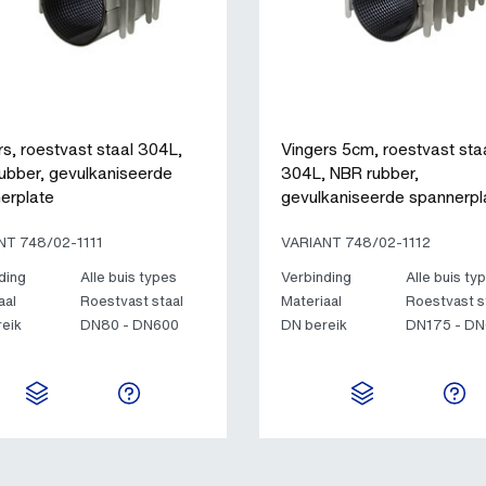
rs, roestvast staal 304L,
Vingers 5cm, roestvast sta
ubber, gevulkaniseerde
304L, NBR rubber,
erplate
gevulkaniseerde spannerpl
NT 748/02-1111
VARIANT 748/02-1112
ding
Alle buis types
Verbinding
Alle buis ty
aal
Roestvast staal
Materiaal
Roestvast s
eik
DN80 - DN600
DN bereik
DN175 - D