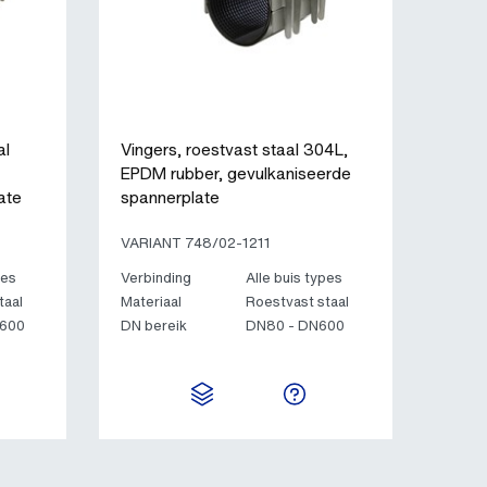
al
Vingers, roestvast staal 304L,
EPDM rubber, gevulkaniseerde
ate
spannerplate
VARIANT 748/02-1211
pes
Verbinding
Alle buis types
taal
Materiaal
Roestvast staal
N600
DN bereik
DN80 - DN600