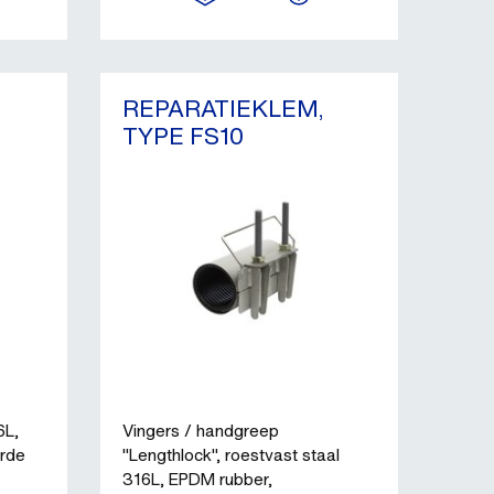
REPARATIEKLEM,
TYPE FS10
6L,
Vingers / handgreep
erde
"Lengthlock", roestvast staal
316L, EPDM rubber,