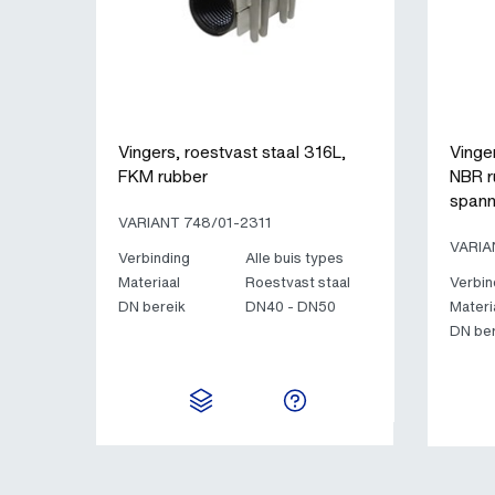
Vingers, roestvast staal 316L,
Vinge
FKM rubber
NBR r
spann
VARIANT 748/01-2311
VARIA
Verbinding
Alle buis types
Materiaal
Roestvast staal
Verbin
DN bereik
DN40 - DN50
Materi
DN ber