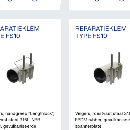
PARATIEKLEM
REPARATIEKLEM
E FS10
TYPE FS10
rs, handgreep "Lengthlock",
Vingers, roestvast staal 31
vast staal 316L, NBR
EPDM rubber, gevulkanise
r, gevulkaniseerde
spannerplate