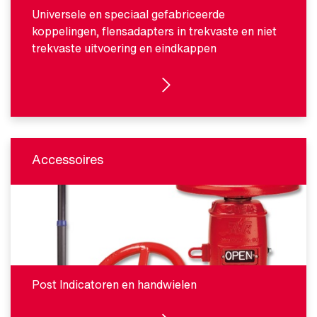
Universele en speciaal gefabriceerde
koppelingen, flensadapters in trekvaste en niet
trekvaste uitvoering en eindkappen
BEKIJK PRODUCTEN
Accessoires
Post Indicatoren en handwielen