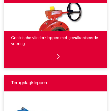
Centrische vlinderkleppen met gevulkaniseerde
voering
BEKIJK PRODUCTEN
Terugslagkleppen