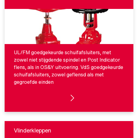
UL/FM goedgekeurde schuifafsluiters, met
zowel niet stijgdende spindel en Post Indicator
flens, als in OS&Y uitvoering. VdS goedgekeurde
schuifafsluiters, zowel geflensd als met
gegroefde einden
BEKIJK PRODUCTEN
Vlinderkleppen