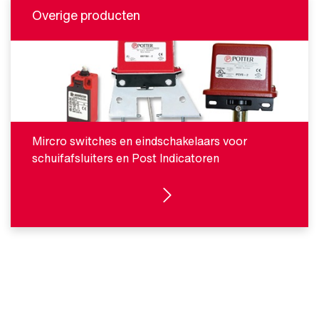
Overige producten
Mircro switches en eindschakelaars voor
schuifafsluiters en Post Indicatoren
BEKIJK PRODUCTEN