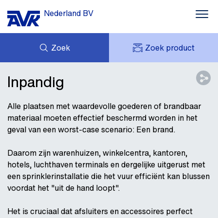
Nederland BV
Zoek
Zoek product
MIJN OFFERTES
NIEUWS
Inpandig
MIJN AVK
DOWNLOADS
AVK HOLDING (GROUP)
CASE STORIES
Alle plaatsen met waardevolle goederen of brandbaar
VACATURES
materiaal moeten effectief beschermd worden in het
AVK NEDERLAND
geval van een worst-case scenario: Een brand.
CONTACT
Daarom zijn warenhuizen, winkelcentra, kantoren,
hotels, luchthaven terminals en dergelijke uitgerust met
een sprinklerinstallatie die het vuur efficiënt kan blussen
voordat het "uit de hand loopt".
Het is cruciaal dat afsluiters en accessoires perfect