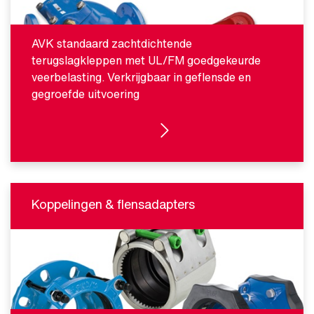
AVK standaard zachtdichtende
terugslagkleppen met UL/FM goedgekeurde
veerbelasting. Verkrijgbaar in geflensde en
gegroefde uitvoering
BEKIJK PRODUCTEN
Koppelingen & flensadapters