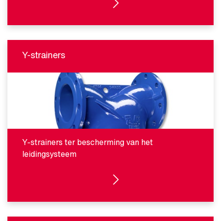
BEKIJK PRODUCTEN
Y-strainers
Y-strainers ter bescherming van het
leidingsysteem
BEKIJK PRODUCTEN