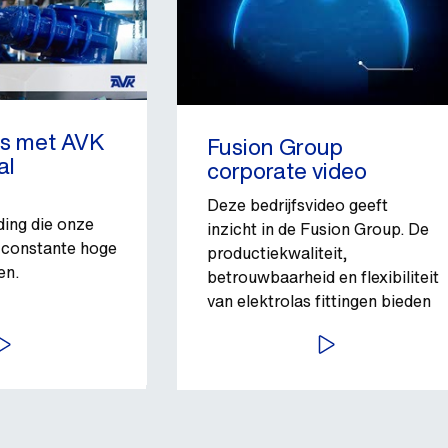
is met AVK
Fusion Group
al
corporate video
Deze bedrijfsvideo geeft
ding die onze
inzicht in de Fusion Group. De
 constante hoge
productiekwaliteit,
en.
betrouwbaarheid en flexibiliteit
van elektrolas fittingen bieden
de zekerheid en gemoedsrust
EKIJK VIDEO
BEKIJK VIDEO
die nodig zijn voor polyethyleen
buisverbindingen.