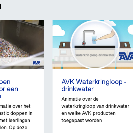
n
ppen
AVK Waterkringloop -
or een
drinkwater
u
Animatie over de
matie over het
waterkringloop van drinkwater
astic doppen in
en welke AVK producten
et leerlingen
toegepast worden
len. Op deze