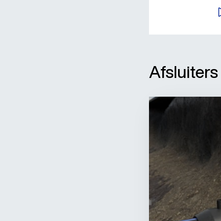
manier krijgt a
B
leven.
Afsluiters