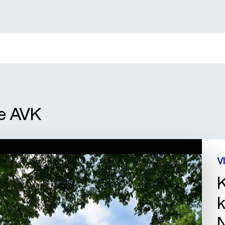
ie AVK
V
k