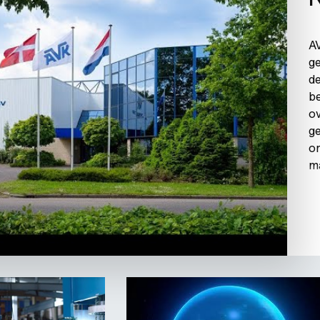
AV
ge
de
be
ov
ge
on
m