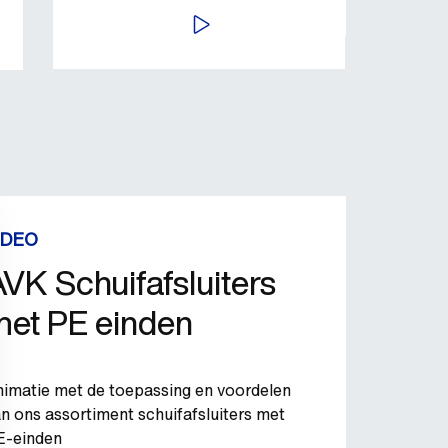
BEKIJK VIDEO
IDEO
VK Schuifafsluiters
met PE einden
nimatie met de toepassing en voordelen
n ons assortiment schuifafsluiters met
E-einden