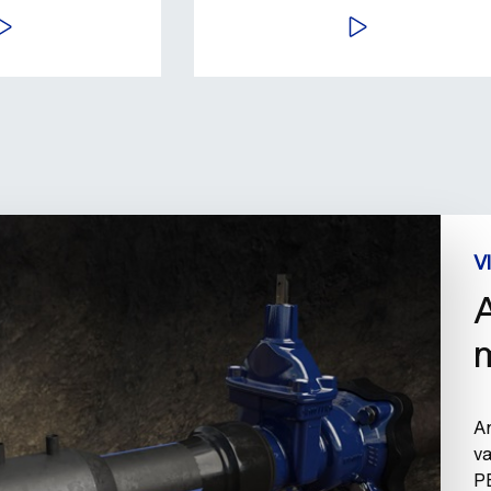
fval een nieuw
EKIJK VIDEO
BEKIJK VIDEO
V
A
A
va
P