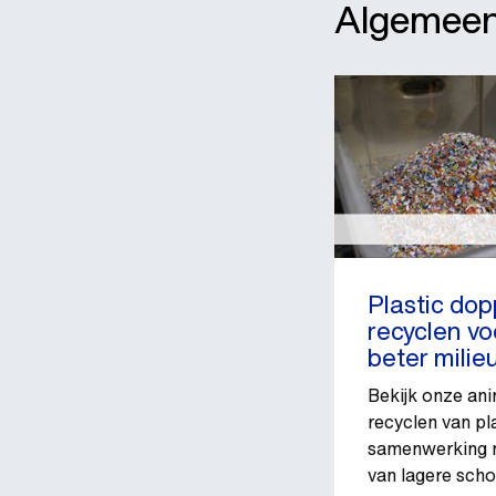
Algemee
Plastic do
recyclen vo
beter milie
Bekijk onze ani
recyclen van pl
samenwerking m
van lagere scho