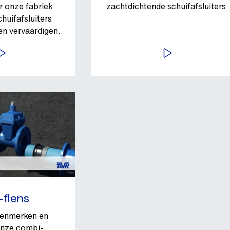
r onze fabriek
zachtdichtende schuifafsluiters
huifafsluiters
en vervaardigen.
EKIJK VIDEO
BEKIJK VIDEO
flens
kenmerken en
 onze combi-