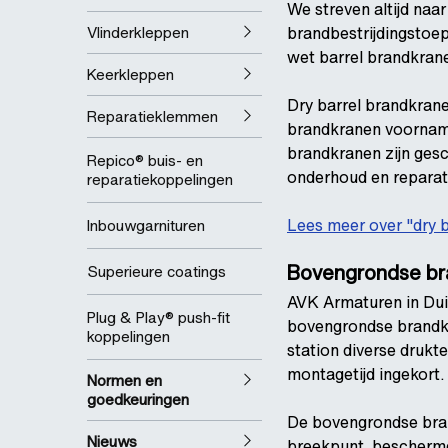
We streven altijd naa
Vlinderkleppen
brandbestrijdingstoep
wet barrel brandkran
Keerkleppen
Dry barrel brandkrane
Reparatieklemmen
brandkranen voornamel
brandkranen zijn ges
Repico® buis- en
onderhoud en reparati
reparatiekoppelingen
Lees meer over "dry b
Inbouwgarnituren
Bovengrondse br
Superieure coatings
AVK Armaturen in Duit
Plug & Play® push-fit
bovengrondse brandkr
koppelingen
station diverse drukte
montagetijd ingekort.
Normen en
goedkeuringen
De bovengrondse bran
Nieuws
breekpunt, beschermd