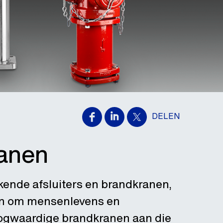
DELEN
ranen
rkende afsluiters en brandkranen,
ijn om mensenlevens en
ogwaardige brandkranen aan die