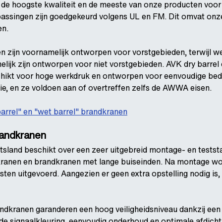
r de hoogste kwaliteit en de meeste van onze producten voor
assingen zijn goedgekeurd volgens UL en FM. Dit omvat onze
en.
n zijn voornamelijk ontworpen voor vorstgebieden, terwijl we
ijk zijn ontworpen voor niet vorstgebieden. AVK dry barrel 
chikt voor hoge werkdruk en ontworpen voor eenvoudige bed
e, en ze voldoen aan of overtreffen zelfs de AWWA eisen.
arrel" en "wet barrel" brandkranen
andkranen
sland beschikt over een zeer uitgebreid montage- en testst
anen en brandkranen met lange buiseinden. Na montage wo
sten uitgevoerd. Aangezien er geen extra opstelling nodig is,
dkranen garanderen een hoog veiligheidsniveau dankzij een
e signaalkleuring, eenvoudig onderhoud en optimale afdicht