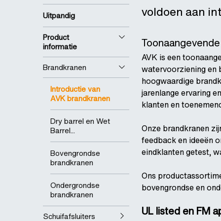
voldoen aan in
Uitpandig
Product
Toonaangevende l
informatie
AVK is een toonaangev
Brandkranen
watervoorziening en b
hoogwaardige brandkr
Introductie van
jarenlange ervaring e
AVK brandkranen
klanten en toenemen
Dry barrel en Wet
Onze brandkranen zij
Barrel...
feedback en ideeën o
eindklanten getest, 
Bovengrondse
brandkranen
Ons productassortime
Ondergrondse
bovengrondse en ond
brandkranen
UL listed en FM 
Schuifafsluiters