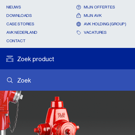
NIEUWS
MIJN OFFERTES
DOWNLOADS
MIJN AVK
CASE STORIES
AVK HOLDING (GROUP)
AVK NEDERLAND
VACATURES
CONTACT
Zoek product
Zoek