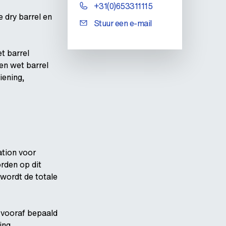
+31(0)653311115
 dry barrel en
Stuur een e-mail
t barrel
en wet barrel
iening,
ation voor
rden op dit
 wordt de totale
 vooraf bepaald
ing.