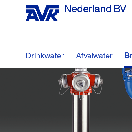
Nederland BV
Drinkwater
Afvalwater
Br