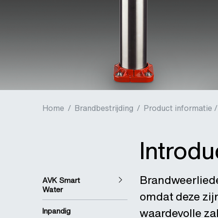
Home
/
Brandbestrijding
/
Product informatie /
Introdu
Brandweerlieden
AVK Smart
Water
omdat deze zij
waardevolle za
Inpandig