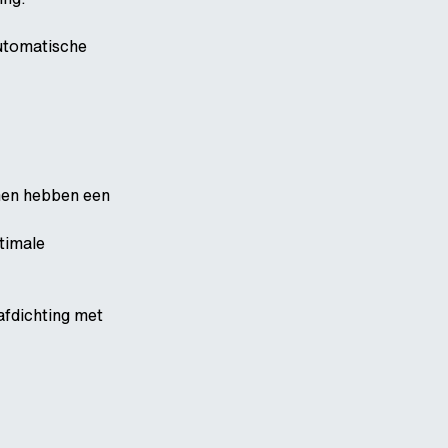
utomatische
nen hebben een
timale
afdichting met