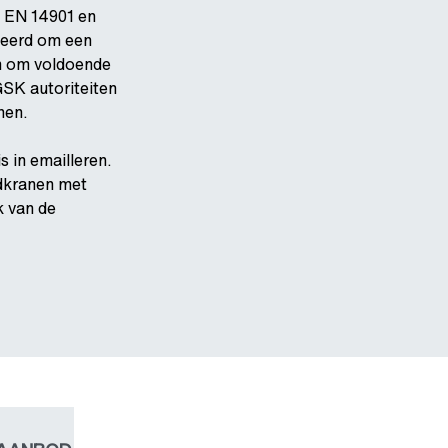
n EN 14901 en
leerd om een
en om voldoende
GSK autoriteiten
nen.
 in emailleren.
dkranen met
k van de