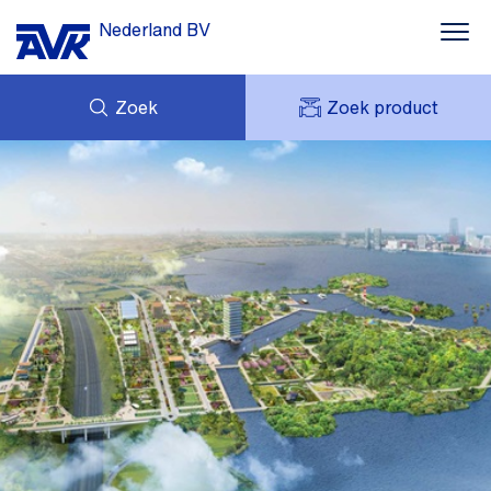
Nederland BV
Zoek
Zoek product
MIJN OFFERTES
NIEUWS
MIJN AVK
DOWNLOADS
AVK HOLDING (GROUP)
CASE STORIES
VACATURES
AVK NEDERLAND
CONTACT