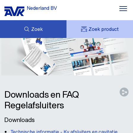
Nederland BV
Zoek
Zoek product
MIJN OFFERTES
NIEUWS
MIJN AVK
DOWNLOADS
AVK HOLDING (GROUP)
CASE STORIES
VACATURES
AVK NEDERLAND
CONTACT
Downloads en FAQ
Regelafsluiters
Downloads
Technische informatie - Kv afsluiters en cavitatie