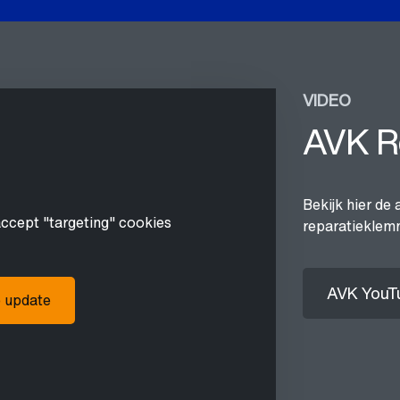
VIDEO
AVK R
Bekijk hier de 
accept "targeting" cookies
reparatieklemm
AVK YouT
o update