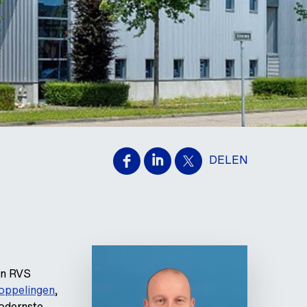
DELEN
in RVS
koppelingen
,
modernste