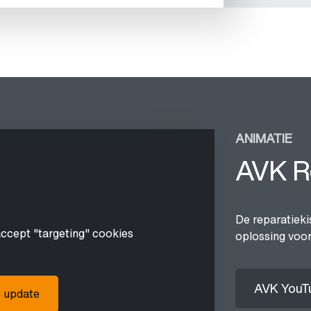
ANIMATIE
AVK Re
De reparatieki
accept "targeting" cookies
oplossing voor
AVK YouT
o update