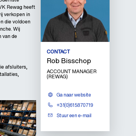
AVK Rewag heeft
ij verkopen in
n die voldoen
nche. Wij
n van de
CONTACT
Rob Bisschop
ie afsluiters,
ACCOUNT MANAGER
allaties,
(REWAG)
Ga naar website
+31(0)615870719
Stuur een e-mail