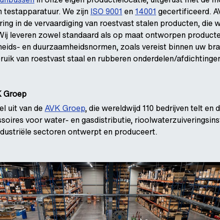
 testapparatuur. We zijn
ISO 9001
en
14001
gecertificeerd. 
ing in de vervaardiging van roestvast stalen producten, die w
Wij leveren zowel standaard als op maat ontworpen producte
gheids- en duurzaamheidsnormen, zoals vereist binnen uw bra
ruik van roestvast staal en rubberen onderdelen/afdichtinge
K Groep
l uit van de
AVK Groep
, die wereldwijd 110 bedrijven telt en d
oires voor water- en gasdistributie, rioolwaterzuiveringsinst
ndustriële sectoren ontwerpt en produceert.