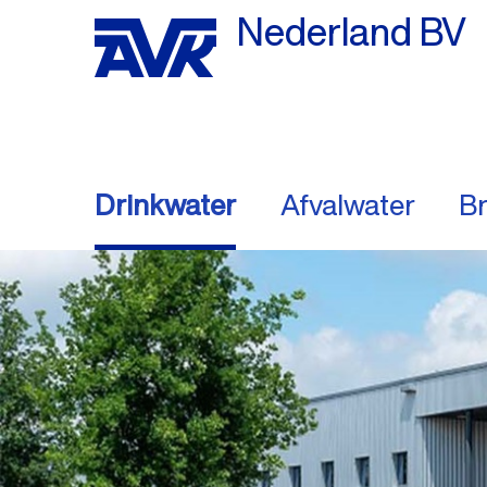
Nederland BV
Drinkwater
Afvalwater
Br