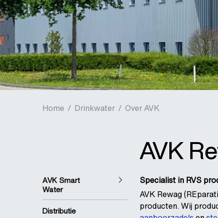
Home
/
Drinkwater
/
Over AVK
AVK R
Specialist in RVS pr
AVK Smart
Water
AVK Rewag (REparatie
producten. Wij prod
Distributie
aanboorzadels
en
st