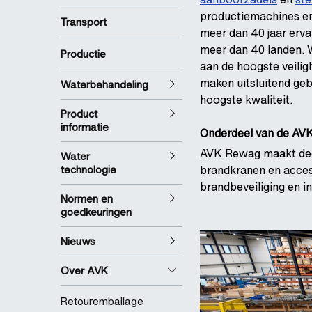
productiemachines en
Transport
meer dan 40 jaar ervar
meer dan 40 landen. 
Productie
aan de hoogste veili
maken uitsluitend geb
Waterbehandeling
hoogste kwaliteit.
Product
informatie
Onderdeel van de AV
AVK Rewag maakt dee
Water
technologie
brandkranen en access
brandbeveiliging en i
Normen en
goedkeuringen
Nieuws
Over AVK
Retouremballage