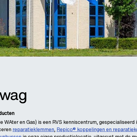
ewag
oducten
 WAter en Gas) is een RVS kenniscentrum, gespecialiseerd 
uceren
reparatieklemmen
,
Repico® koppelingen en reparatie
eunbussen
in onze eigen productielocatie, uitgerust met de 