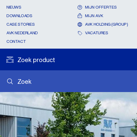
NIEUWS
MIJN OFFERTES
DOWNLOADS
MIJN AVK
CASE STORIES
AVK HOLDING (GROUP)
AVK NEDERLAND
VACATURES
CONTACT
Zoek product
Zoek