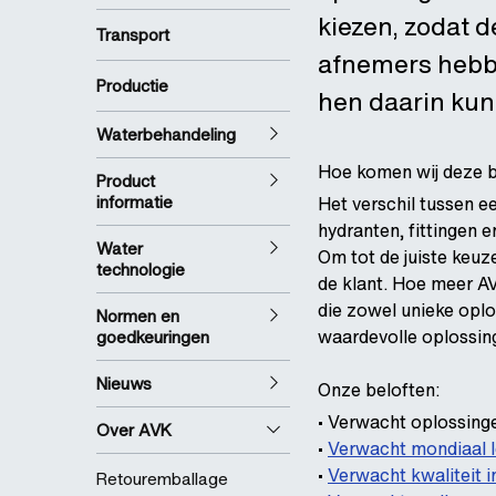
kiezen, zodat d
Transport
afnemers hebben
Productie
hen daarin kun
Waterbehandeling
Hoe komen wij deze b
Product
informatie
Het verschil tussen e
hydranten, fittingen e
Water
Om tot de juiste keuz
technologie
de klant. Hoe meer AV
die zowel unieke opl
Normen en
waardevolle oplossing 
goedkeuringen
Nieuws
Onze beloften:
•
Verwacht oplossinge
Over AVK
•
Verwacht mondiaal l
•
Verwacht kwaliteit i
Retouremballage