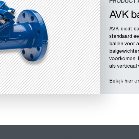
PRODUCT 
AVK b
AVK biedt ba
standaard ee
ballen voor 
balgewichten
voorkomen. 
als verticaal
Bekijk hier 