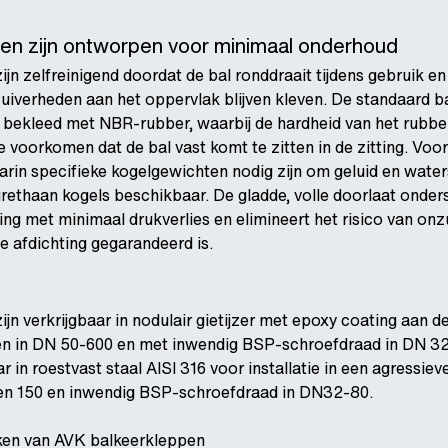
en zijn ontworpen voor minimaal onderhoud
n zelfreinigend doordat de bal ronddraait tijdens gebruik en 
zuiverheden aan het oppervlak blijven kleven. De standaard b
 bekleed met NBR-rubber, waarbij de hardheid van het rubber
 voorkomen dat de bal vast komt te zitten in de zitting. Voo
arin specifieke kogelgewichten nodig zijn om geluid en water
rethaan kogels beschikbaar. De gladde, volle doorlaat onder
g met minimaal drukverlies en elimineert het risico van on
te afdichting gegarandeerd is.
jn verkrijgbaar in nodulair gietijzer met epoxy coating aan d
en in DN 50-600 en met inwendig BSP-schroefdraad in DN 3
ar in roestvast staal AISI 316 voor installatie in een agressi
 en 150 en inwendig BSP-schroefdraad in DN32-80.
ken van AVK balkeerkleppen