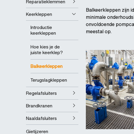
Reparatieklemmen
Balkeerkleppen zijn 
Keerkleppen
minimale onderhoudsb
onvoldoende pompcapa
Introductie
meestal op.
keerkleppen
Hoe kies je de
juiste keerklep?
Balkeerkleppen
Terugslagkleppen
Regelafsluiters
Brandkranen
Naaldafsluiters
Gietijzeren