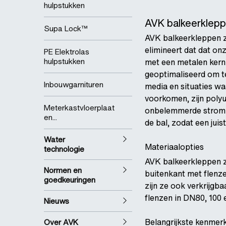
hulpstukken
AVK balkeerklepp
Supa Lock™
AVK balkeerkleppen zij
elimineert dat dat on
PE Elektrolas
hulpstukken
met een metalen kern
geoptimaliseerd om te
Inbouwgarnituren
media en situaties wa
voorkomen, zijn polyu
Meterkastvloerplaat
onbelemmerde stromin
en...
de bal, zodat een juis
Water
Materiaalopties
technologie
AVK balkeerkleppen zi
Normen en
buitenkant met flenz
goedkeuringen
zijn ze ook verkrijgba
flenzen in DN80, 100
Nieuws
Belangrijkste kenmer
Over AVK