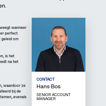
en.
beweegt wanneer
 er perfect
t geleid om
n, is het
eedt na het
CONTACT
Hans Bos
n, waardoor ze
lleerd bij de
SENIOR ACCOUNT
stemen, evenals
MANAGER