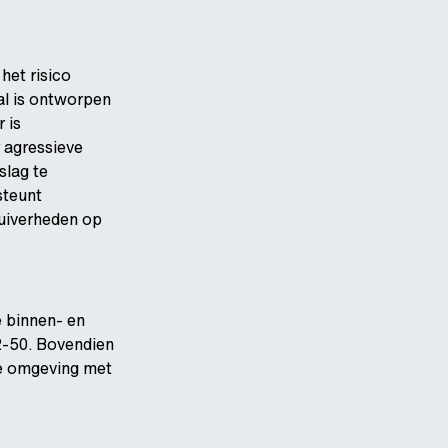
het risico
al is ontworpen
 is
r agressieve
slag te
steunt
zuiverheden op
e binnen- en
2-50. Bovendien
eve omgeving met