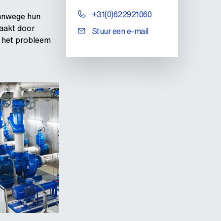
+31(0)622921060
vanwege hun
zaakt door
Stuur een e-mail
t het probleem