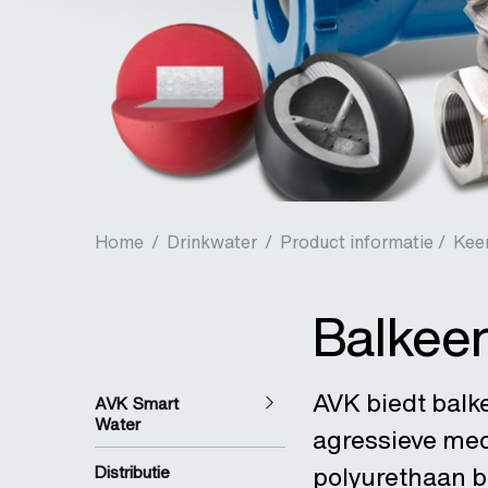
Home
/
Drinkwater
/
Product informatie /
Kee
Balkee
AVK biedt balk
AVK Smart
Water
agressieve med
polyurethaan b
Distributie