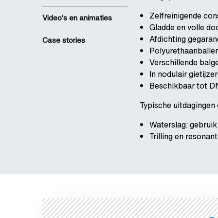
Zelfreinigende con
Video's en animaties
Gladde en volle do
Afdichting gegaran
Case stories
Polyurethaanballe
Verschillende balg
In nodulair gietijz
Beschikbaar tot D
Typische uitdagingen 
Waterslag: gebruik
Trilling en resonan