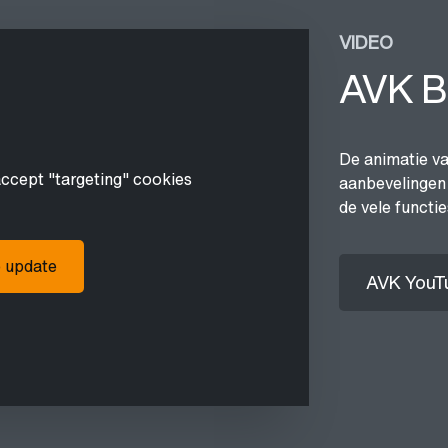
VIDEO
AVK B
De animatie va
accept "targeting" cookies
aanbevelingen 
de vele functie
o update
AVK YouT