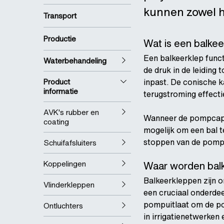
kunnen zowel ho
Transport
Productie
Wat is een balkee
Een balkeerklep func
Waterbehandeling
de druk in de leiding 
Product
inpast. De conische k
informatie
terugstroming effecti
AVK's rubber en
Wanneer de pompcapaci
coating
mogelijk om een bal t
stoppen van de pomp(
Schuifafsluiters
Koppelingen
Waar worden balk
Balkeerkleppen zijn 
Vlinderkleppen
een cruciaal onderdeel
pompuitlaat om de po
Ontluchters
in irrigatienetwerken