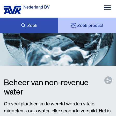
Nederland BV
Zoek
Zoek product
MIJN OFFERTES
NIEUWS
MIJN AVK
DOWNLOADS
AVK HOLDING (GROUP)
CASE STORIES
VACATURES
AVK NEDERLAND
CONTACT
Beheer van non-revenue
water
Op veel plaatsen in de wereld worden vitale
middelen, zoals water, elke seconde verspild. Het is