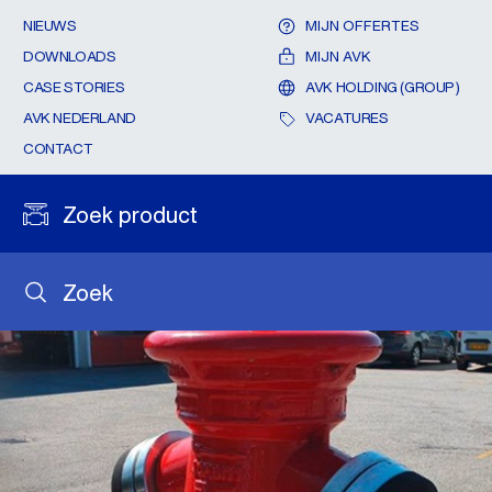
NIEUWS
MIJN OFFERTES
DOWNLOADS
MIJN AVK
CASE STORIES
AVK HOLDING (GROUP)
AVK NEDERLAND
VACATURES
CONTACT
Zoek product
Zoek