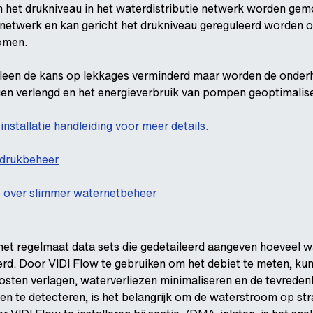
 het drukniveau in het waterdistributie netwerk worden gemon
t netwerk en kan gericht het drukniveau gereguleerd worden
omen.
lleen de kans op lekkages verminderd maar worden de onderh
gen verlengd en het energieverbruik van pompen geoptimalis
nstallatie handleiding voor meer details.
 drukbeheer
eo over slimmer waternetbeheer
et regelmaat data sets die gedetaileerd aangeven hoeveel wat
eerd. Door VIDI Flow te gebruiken om het debiet te meten, ku
kosten verlagen, waterverliezen minimaliseren en de tevred
n te detecteren, is het belangrijk om de waterstroom op str