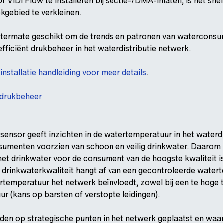
 VIDI Flow te installeren bij sectie-/DMA-inlaten, is het snel
kgebied te verkleinen.
itermate geschikt om de trends en patronen van waterconsump
efficiënt drukbeheer in het waterdistributie netwerk.
installatie handleiding voor meer details
.
 drukbeheer
ensor geeft inzichten in de watertemperatuur in het waterdis
nsumenten voorzien van schoon en veilig drinkwater. Daarom
het drinkwater voor de consument van de hoogste kwaliteit i
 drinkwaterkwaliteit hangt af van een gecontroleerde water
rtemperatuur het netwerk beïnvloedt, zowel bij een te hoge 
ur (kans op barsten of verstopte leidingen).
en op strategische punten in het netwerk geplaatst en waar