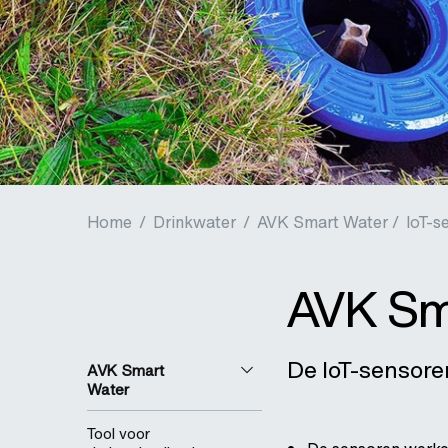
Home
/
Drinkwater
/
AVK Smart Water /
loT-s
AVK Sm
De IoT-sensore
AVK Smart
Water
Tool voor