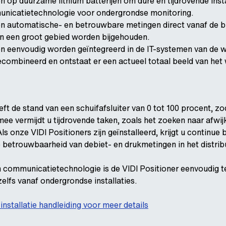
 op duurzame lithium batterijen om dure en tijdrovende inst
unicatietechnologie voor ondergrondse monitoring.
en automatische- en betrouwbare metingen direct vanaf de 
n een groot gebied worden bijgehouden.
 eenvoudig worden geïntegreerd in de IT-systemen van de w
combineerd en ontstaat er een actueel totaal beeld van het
ft de stand van een schuifafsluiter van 0 tot 100 procent, zo
ee vermijdt u tijdrovende taken, zoals het zoeken naar afwij
ls onze VIDI Positioners zijn geïnstalleerd, krijgt u continue 
betrouwbaarheid van debiet- en drukmetingen in het distrib
en communicatietechnologie is de VIDI Positioner eenvoudig te
elfs vanaf ondergrondse installaties.
installatie handleiding voor meer details