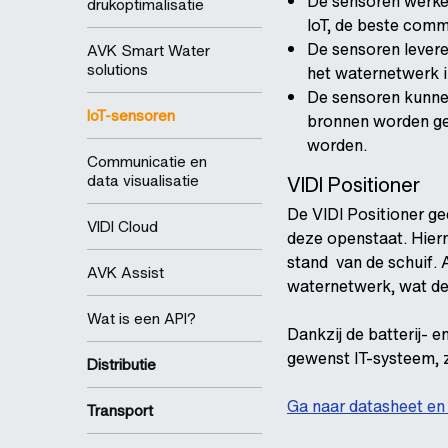
De sensoren werken
drukoptimalisatie
IoT, de beste comm
De sensoren lever
AVK Smart Water
solutions
het waternetwerk i
De sensoren kunnen
loT-sensoren
bronnen worden ge
worden.
Communicatie en
data visualisatie
VIDI Positioner
De VIDI Positioner gee
VIDI Cloud
deze openstaat. Hierm
stand van de schuif. A
AVK Assist
waternetwerk, wat de 
Wat is een API?
Dankzij de batterij- 
gewenst IT-systeem, z
Distributie
Ga naar datasheet en 
Transport