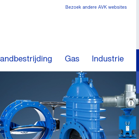
Bezoek andere AVK websites
andbestrijding
Gas
Industrie