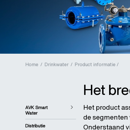
Home
/
Drinkwater
/
Product informatie /
Het br
Het product as
AVK Smart
Water
de segmenten w
Onderstaand vin
Distributie