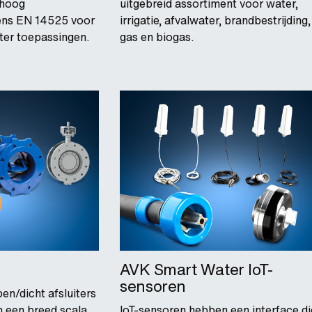
 hoog
uitgebreid assortiment voor water,
gens EN 14525 voor
irrigatie, afvalwater, brandbestrijding,
ter toepassingen.
gas en biogas.
AVK Smart Water IoT-
sensoren
en/dicht afsluiters
n een breed scala
IoT-sensoren hebben een interface di