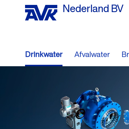
Nederland BV
Drinkwater
Afvalwater
Br