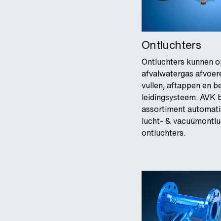
Ontluchters
Ontluchters kunnen o
afvalwatergas afvoere
vullen, aftappen en b
leidingsysteem. AVK b
assortiment automati
lucht- & vacuümontlu
ontluchters.