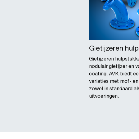
Gietijzeren hul
Gietijzeren hulpstukk
nodulair gietijzer en
coating. AVK biedt e
variaties met mof- en
zowel in standaard al
uitvoeringen.