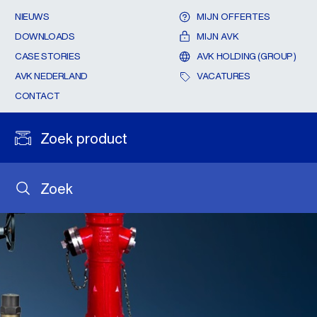
NIEUWS
MIJN OFFERTES
DOWNLOADS
MIJN AVK
CASE STORIES
AVK HOLDING (GROUP)
AVK NEDERLAND
VACATURES
CONTACT
Zoek product
Zoek