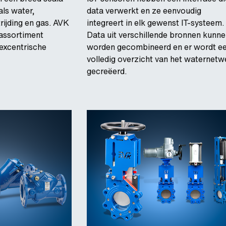
ls water,
data verwerkt en ze eenvoudig
rijding en gas. AVK
integreert in elk gewenst IT-systeem.
 assortiment
Data uit verschillende bronnen kunn
excentrische
worden gecombineerd en er wordt e
volledig overzicht van het waternetw
gecreëerd.