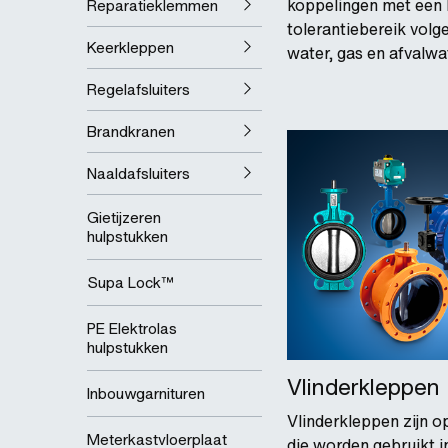
koppelingen met een
Reparatieklemmen
tolerantiebereik vol
Keerkleppen
water, gas en afvalwa
Regelafsluiters
Brandkranen
Naaldafsluiters
Gietijzeren
hulpstukken
Supa Lock™
PE Elektrolas
hulpstukken
Vlinderkleppen
Inbouwgarnituren
Vlinderkleppen zijn op
Meterkastvloerplaat
die worden gebruikt i