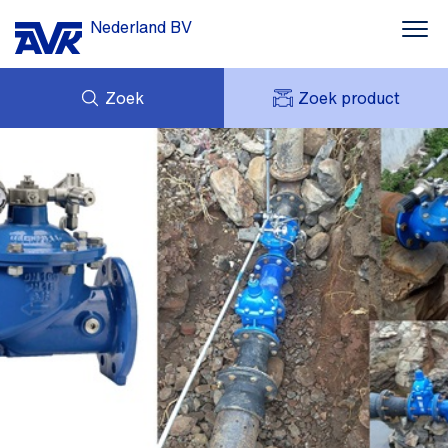
Nederland BV
Zoek
Zoek product
MIJN OFFERTES
NIEUWS
MIJN AVK
DOWNLOADS
AVK HOLDING (GROUP)
CASE STORIES
VACATURES
AVK NEDERLAND
CONTACT