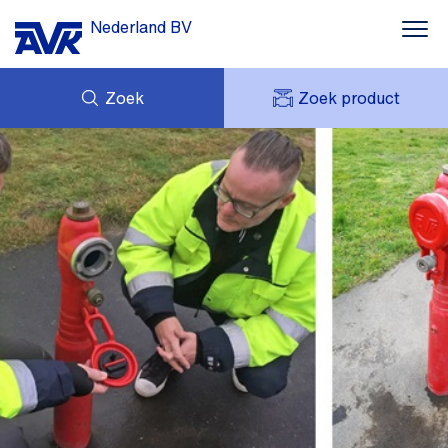
Nederland BV
Zoek
Zoek product
MIJN OFFERTES
NIEUWS
MIJN AVK
DOWNLOADS
AVK HOLDING (GROUP)
CASE STORIES
VACATURES
AVK NEDERLAND
CONTACT