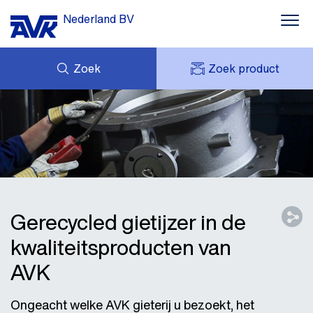
Nederland BV
Zoek
Zoek product
MIJN OFFERTES
NIEUWS
MIJN AVK
DOWNLOADS
AVK HOLDING (GROUP)
CASE STORIES
VACATURES
AVK NEDERLAND
CONTACT
Gerecycled gietijzer in de
kwaliteitsproducten van
AVK
Ongeacht welke AVK gieterij u bezoekt, het